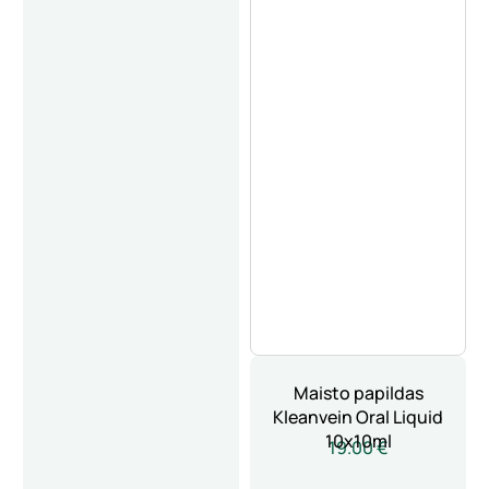
Maisto papildas
Kleanvein Oral Liquid
10x10ml
19.00 €