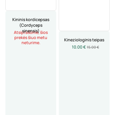
Kininis kordicepsas
(Cordyceps
sinensis)
Atsiprašome, šios
prekės šiuo metu
Kineziologinis teipas
neturime.
10.00 €
15.00 €