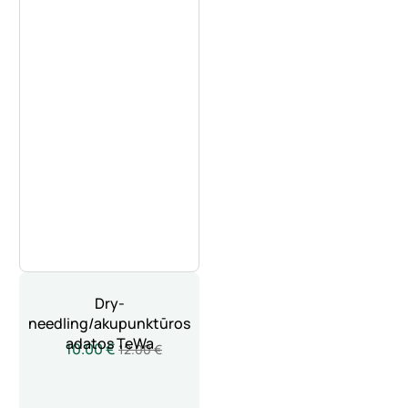
Dry-
needling/akupunktūros
adatos TeWa
10.00 €
12.00 €