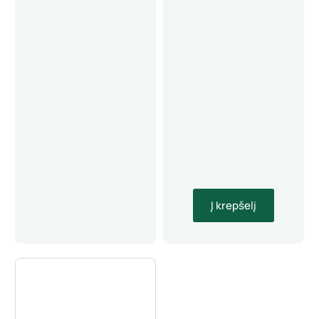
Į krepšelį