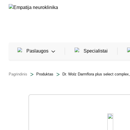
Paslaugos
Specialistai
Pagrindinis
Produktas
Dr. Wolz Darmflora plus select complex
Neurologija
Reabilitacija
Traumatologija, žaizdų gydymas
Reumatologija