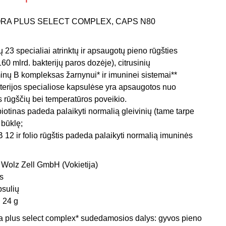
Miego klinika
RA PLUS SELECT COMPLEX, CAPS N80
Teritorinės ligonių kasos (TLK) apmokamos
 23 specialiai atrinktų ir apsaugotų pieno rūgšties
paslaugos
160 mlrd. bakterijų paros dozėje), citrusinių
minų B kompleksas žarnynui* ir imuninei sistemai**
terijos specialiose kapsulėse yra apsaugotos nuo
es rūgščių bei temperatūros poveikio.
 biotinas padeda palaikyti normalią gleivinių (tame tarpe
 būklę;
 B 12 ir folio rūgštis padeda palaikyti normalią imuninės
. Wolz Zell GmbH (Vokietija)
s
sulių
:
24 g
a plus select complex*
sudedamosios dalys:
gyvos pieno