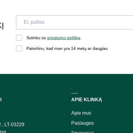
Į
Sutinku su
privatumo politika
.
Patvirtinu, kad man yra 14 metų ar daugiau
I
APIE KLINKĄ
Apie mus
Paslaugos
2 , LT-03229
uva