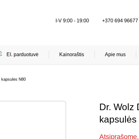
I-V 9:00 - 19:00
+370 694 96677
El. parduotuvė
Kainoraštis
Apie mus
, kapsulės N80
Kineziterapija
Masažai
Dr. Wolz 
kapsulės
Ergoterapija
Dietoterapija
Atsiprašome,