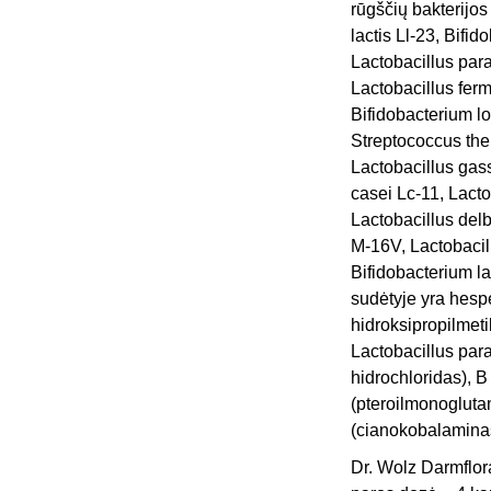
rūgščių bakterijo
lactis Ll-23, Bifid
Lactobacillus para
Lactobacillus fer
Bifidobacterium l
Streptococcus the
Lactobacillus gas
casei Lc-11, Lacto
Lactobacillus del
M-16V, Lactobaci
Bifidobacterium la
sudėtyje yra hespe
hidroksipropilmeti
Lactobacillus par
hidrochloridas), B 
(pteroilmonoglutam
(cianokobalamina
Dr. Wolz Darmflo