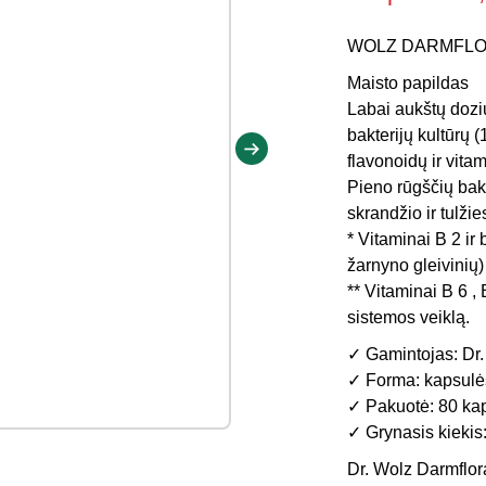
Aparatų nuoma
WOLZ DARMFLO
Maisto papildas
Labai aukštų dozių
Galvos skausmo gydymas
bakterijų kultūrų (
flavonoidų ir vita
Pieno rūgščių bak
skrandžio ir tulži
* Vitaminai B 2 ir
žarnyno gleivinių)
** Vitaminai B 6 ,
sistemos veiklą.
✓ Gamintojas
: Dr
✓ Forma:
kapsulė
✓ Pakuotė:
80 kap
✓ Grynasis kiekis
Dr. Wolz Darmflor