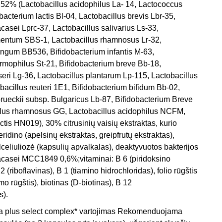
s 52% (Lactobacillus acidophilus La- 14, Lactococcus
obacterium lactis Bl-04, Lactobacillus brevis Lbr-35,
casei Lprc-37, Lactobacillus salivarius Ls-33,
mentum SBS-1, Lactobacillus rhamnosus Lr-32,
ongum BB536, Bifidobacterium infantis M-63,
rmophilus St-21, Bifidobacterium breve Bb-18,
seri Lg-36, Lactobacillus plantarum Lp-115, Lactobacillus
bacillus reuteri 1E1, Bifidobacterium bifidum Bb-02,
brueckii subsp. Bulgaricus Lb-87, Bifidobacterium Breve
llus rhamnosus GG, Lactobacillus acidophilus NCFM,
ctis HN019), 30% citrusinių vaisių ekstraktas, kurio
ridino (apelsinų ekstraktas, greipfrutų ekstraktas),
lceliuliozė (kapsulių apvalkalas), deaktyvuotos bakterijos
acasei MCC1849 0,6%;vitaminai: B 6 (piridoksino
2 (riboflavinas), B 1 (tiamino hidrochloridas), folio rūgštis
o rūgštis), biotinas (D-biotinas), B 12
s).
ra plus select complex* vartojimas Rekomenduojama