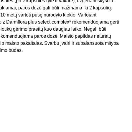
sulės (po 2 kapsules ryte ir vakare), užgeriant skysčiu.
ukiamai, paros dozė gali būti mažinama iki 2 kapsulių.
10 metų vartoti pusę nurodyto kiekio. Vartojant
Wolz Darmflora plus select complex* rekomenduojama gerti
ibiotikų gėrimo praeitų kuo daugiau laiko. Negali būti
rekomenduojama paros dozė. Maisto papildas neturėtų
ip maisto pakaitalas. Svarbu įvairi ir subalansuota mityba
nimo būdas.