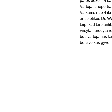
paros dozė – 4 kap
Vartojant nepertra
Vaikams nuo 4 iki 
antibiotikus Dr. 
taip, kad tarp ant
viršyta nurodyta 
būti vartojamas ka
bei sveikas gyve