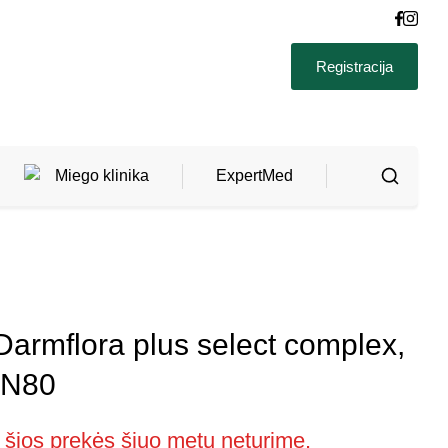
Registracija
Miego klinika
ExpertMed
Fizioterapija
IŠ
0.00
Intraveninė terapija
VISO
€
Darmflora plus select complex,
(SU
 N80
Tyrimai
PVM)
Neurologinė muzikos terapija
 šios prekės šiuo metu neturime.