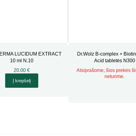
ERMA LUCIDUM EXTRACT
Dr.Wolz B-complex + Biotin
10 ml N.10
Acid tabletės N300
20.00 €
Atsiprašome, šios prekės š
neturime.
Į krepšelį