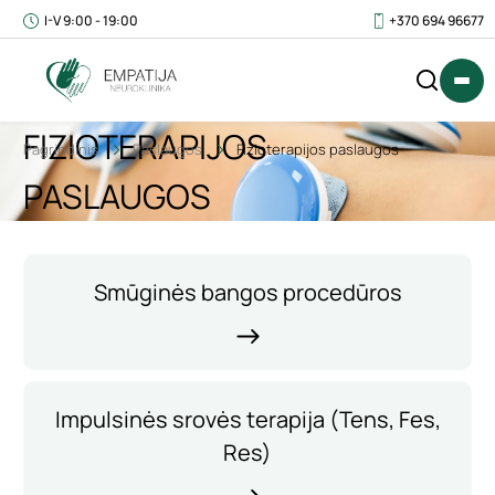
I-V 9:00 - 19:00
+370 694 96677
FIZIOTERAPIJOS
Pagrindinis
Paslaugos
Fizioterapijos paslaugos
PASLAUGOS
IŠ
0
VISO
€
Smūginės bangos procedūros
(SU
PVM)
Impulsinės srovės terapija (Tens, Fes,
Res)