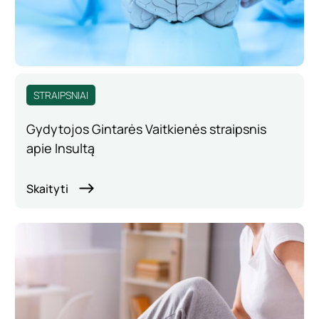
STRAIPSNIAI
Gydytojos Gintarės Vaitkienės straipsnis
apie Insultą
Skaityti