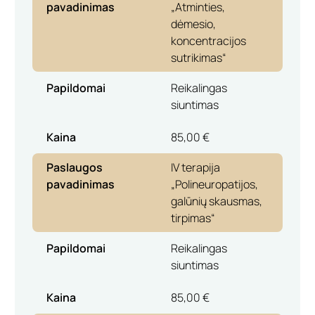
pavadinimas
„Atminties,
dėmesio,
koncentracijos
sutrikimas“
Papildomai
Reikalingas
siuntimas
Kaina
85,00 €
Paslaugos
IV terapija
pavadinimas
„Polineuropatijos,
galūnių skausmas,
tirpimas“
Papildomai
Reikalingas
siuntimas
Kaina
85,00 €