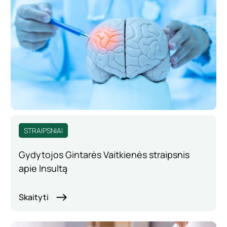
STRAIPSNIAI
Gydytojos Gintarės Vaitkienės straipsnis
apie Insultą
Skaityti