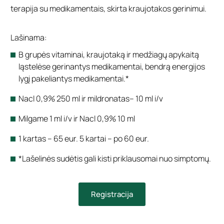
terapija su medikamentais, skirta kraujotakos gerinimui.
Lašinama:
B grupės vitaminai, kraujotaką ir medžiagų apykaitą
ląstelėse gerinantys medikamentai, bendrą energijos
lygį pakeliantys medikamentai.*
Nacl 0,9% 250 ml ir mildronatas– 10 ml i/v
Milgame 1 ml i/v ir Nacl 0,9% 10 ml
1 kartas – 65 eur. 5 kartai – po 60 eur.
*Lašelinės sudėtis gali kisti priklausomai nuo simptomų.
Registracija