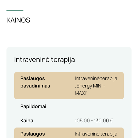
KAINOS
Intraveninė terapija
Paslaugos
Intraveninė terapija
pavadinimas
„Energy MINI -
MAXI“
Papildomai
Kaina
105,00 - 130,00 €
Paslaugos
Intraveninė terapija