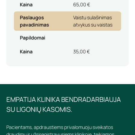
Kaina
65,00 €
Paslaugos
Vaistu sulašinimas
pavadinimas
atvykus su vaistas
Papildomai
Kaina
35,00 €
EMPATIJA KLINIKA BENDRADARBIAUJA
SU LIGONIŲ KASOMIS.
Pacientams, apdraustiems privalomuoju sveikatos
draudimu ir užsiregistravusiems klinikoje, teikiamos