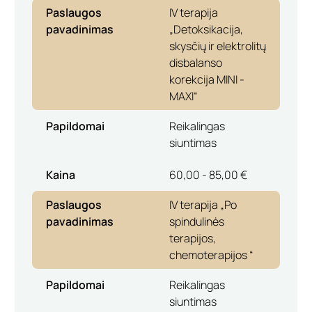
Paslaugos
IV terapija
pavadinimas
„Detoksikacija,
skysčių ir elektrolitų
disbalanso
korekcija MINI -
MAXI“
Papildomai
Reikalingas
siuntimas
Kaina
60,00 - 85,00 €
Paslaugos
IV terapija „Po
pavadinimas
spindulinės
terapijos,
chemoterapijos “
Papildomai
Reikalingas
siuntimas