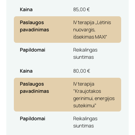
Kaina
85,00 €
Paslaugos
IV terapija „Lėtinis
pavadinimas
nuovargis,
išsekimas MAXI“
Papildomai
Reikalingas
siuntimas
Kaina
80,00 €
Paslaugos
IV terapija
pavadinimas
“Kraujotakos
gerinimui, energijos
suteikimui”
Papildomai
Reikalingas
siuntimas