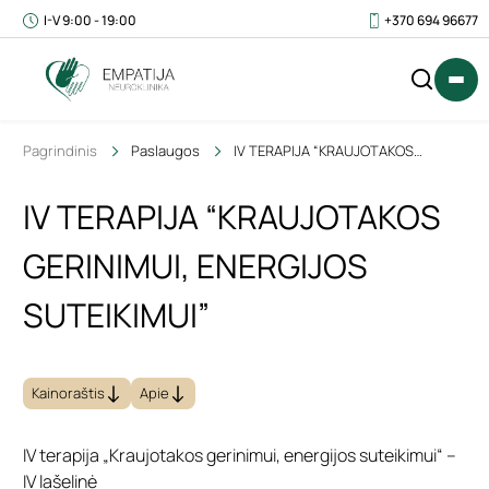
I-V 9:00 - 19:00
+370 694 96677
Pagrindinis
Paslaugos
IV TERAPIJA “KRAUJOTAKOS
GERINIMUI, ENERGIJOS SUTEIKIMUI”
IV TERAPIJA “KRAUJOTAKOS
IŠ
0
GERINIMUI, ENERGIJOS
VISO
€
(SU
SUTEIKIMUI”
PVM)
Kainoraštis
Apie
IV terapija „Kraujotakos gerinimui, energijos suteikimui“ –
IV lašelinė