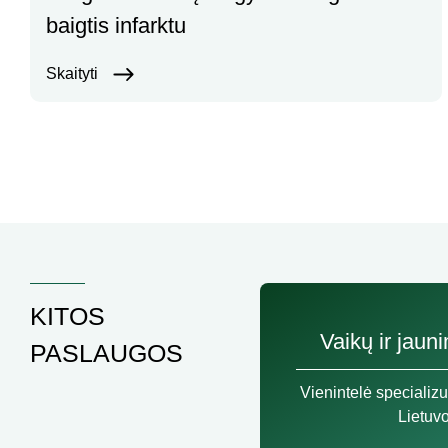
baigtis infarktu
Skaityti
KITOS
Vaikų ir jaun
PASLAUGOS
Vienintelė specializu
Lietuv