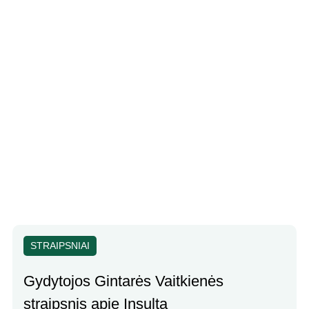
STRAIPSNIAI
Gydytojos Gintarės Vaitkienės
straipsnis apie Insultą