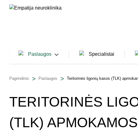
Paslaugos
Specialistai
Pagrindinis
Paslaugos
Teritorinės ligonių kasos (TLK) apmok
Neurologija
TERITORINĖS LIG
Reabilitacija
Traumatologija, žaizdų gydymas
(TLK) APMOKAMO
Reumatologija