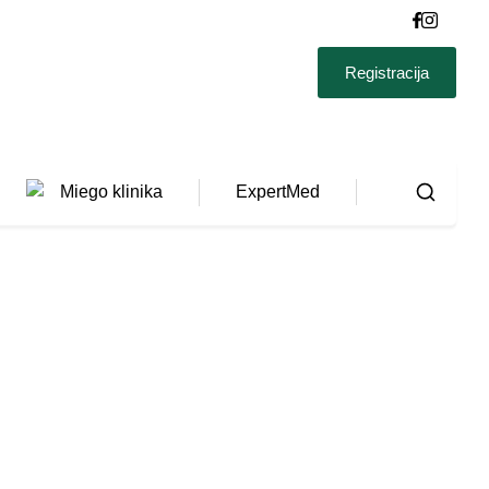
Registracija
Miego klinika
ExpertMed
Fizioterapija
IŠ
0.00
Intraveninė terapija
VISO
€
(SU
Tyrimai
PVM)
Neurologinė muzikos terapija