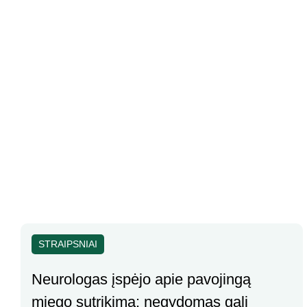
STRAIPSNIAI
Neurologas įspėjo apie pavojingą
miego sutrikimą: negydomas gali