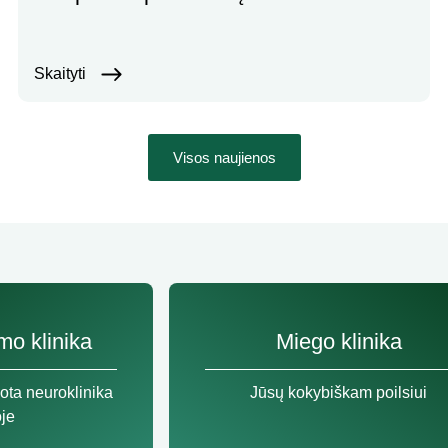
Skaityti
Visos naujienos
imo klinika
Miego klinika
ota neuroklinika
Jūsų kokybiškam poilsiui
oje