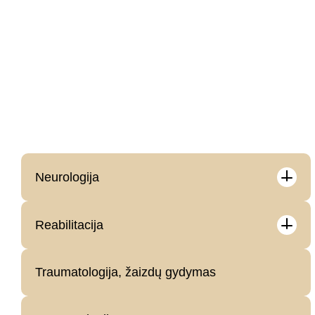
Vandenilio terapija
Intervencinės gydymo procedūros
Neurologija
Reabilitacija
Traumatologija, žaizdų gydymas