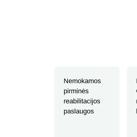
Aparatų nuoma
Galvos skausmo gydymas
Nemokamos
pirminės
reabilitacijos
paslaugos