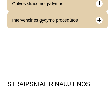
Galvos skausmo gydymas
Intervencinės gydymo procedūros
STRAIPSNIAI IR NAUJIENOS