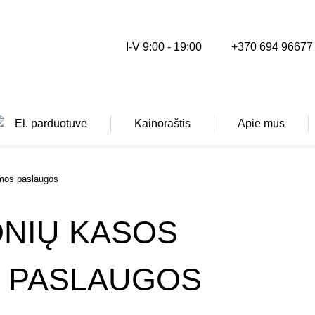
I-V 9:00 - 19:00
+370 694 96677
El. parduotuvė
Kainoraštis
Apie mus
amos paslaugos
Kineziterapija
ONIŲ KASOS
Masažai
Ergoterapija
S PASLAUGOS
Dietoterapija