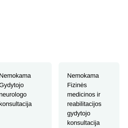
Miego klinika
Teritorinės ligonių kasos (TLK) apmokamos
paslaugos
Nemokama
Nemokama
Gydytojo
Fizinės
neurologo
medicinos ir
konsultacija
reabilitacijos
gydytojo
konsultacija