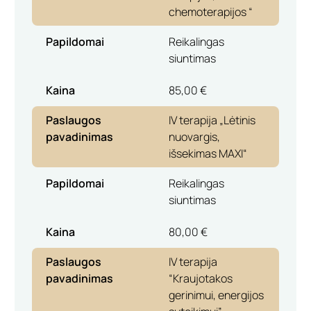
chemoterapijos “
Papildomai
Reikalingas
siuntimas
Kaina
85,00 €
Paslaugos
IV terapija „Lėtinis
pavadinimas
nuovargis,
išsekimas MAXI“
Papildomai
Reikalingas
siuntimas
Kaina
80,00 €
Paslaugos
IV terapija
pavadinimas
“Kraujotakos
gerinimui, energijos