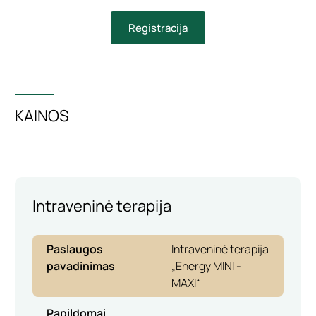
Registracija
KAINOS
Intraveninė terapija
Paslaugos
Intraveninė terapija
pavadinimas
„Energy MINI -
MAXI“
Papildomai