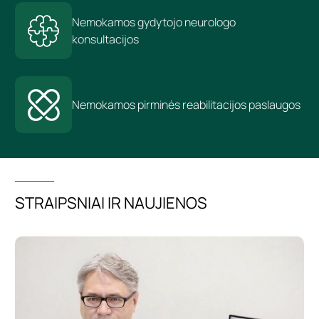
Nemokamos gydytojo neurologo
konsultacijos
Nemokamos pirminės reabilitacijos paslaugos
STRAIPSNIAI IR NAUJIENOS