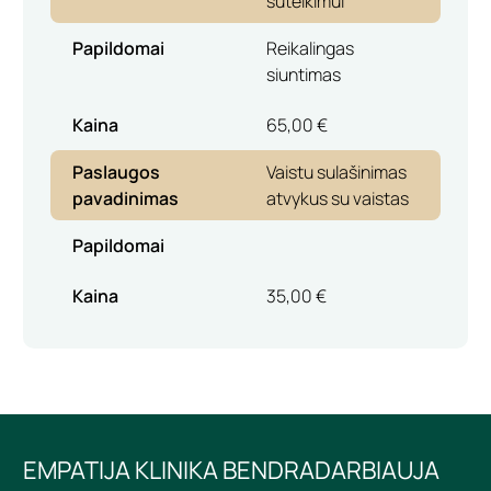
suteikimui”
Papildomai
Reikalingas
siuntimas
Kaina
65,00 €
Paslaugos
Vaistu sulašinimas
pavadinimas
atvykus su vaistas
Papildomai
Kaina
35,00 €
EMPATIJA KLINIKA BENDRADARBIAUJA