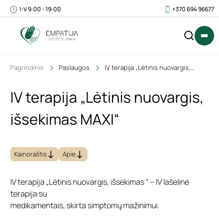
I-V 9:00 - 19:00
+370 694 96677
Pagrindinis
Paslaugos
IV terapija „Lėtinis nuovargis,
išsekimas MAXI“
IV terapija „Lėtinis nuovargis,
IŠ
0
išsekimas MAXI“
VISO
€
(SU
PVM)
Kainoraštis
Apie
IV terapija „Lėtinis nuovargis, išsekimas “ – IV lašelinė
terapija su
medikamentais, skirta simptomų mažinimui.