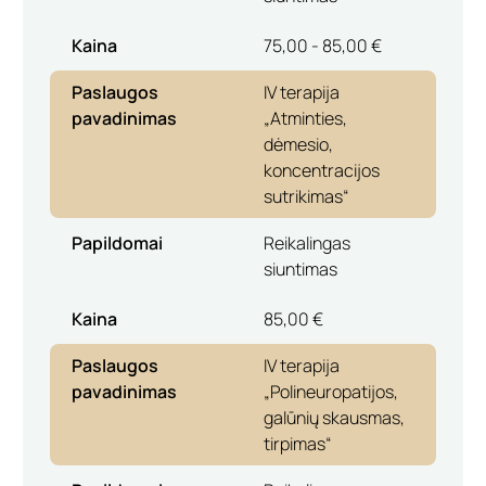
Kaina
75,00 - 85,00 €
Paslaugos
IV terapija
pavadinimas
„Atminties,
dėmesio,
koncentracijos
sutrikimas“
Papildomai
Reikalingas
siuntimas
Kaina
85,00 €
Paslaugos
IV terapija
pavadinimas
„Polineuropatijos,
galūnių skausmas,
tirpimas“