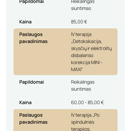
Papildomai
Reikalingas
siuntimas
Kaina
85,00 €
Paslaugos
IV terapija
pavadinimas
„Detoksikacija,
skysčių ir elektrolitų
disbalanso
korekcija MINI -
MAXI“
Papildomai
Reikalingas
siuntimas
Kaina
60,00 - 85,00 €
Paslaugos
IV terapija „Po
pavadinimas
spindulinės
terapijos,