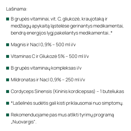
Lašinama:
B grupės vitaminai, vit. C, gliukozė, kraujotaką ir
medžiagų apykaitą ląstelėse gerinantys medikamentai,
bendrą energijos lygį pakeliantys medikamentai..*
Magnis ir Nacl 0,9% – 500 ml i/v
Vitaminas C ir Gliukozė 5% – 500 ml I/v
B grupės vitaminaų kompleksas i/v
Mildronatas ir Nacl 0,9% – 250 ml i/v
Cordyceps Sinensis (Kininis kordicepsas) – 1 buteliukas
*Lašelinės sudėtis gali kisti priklausomai nuo simptomų.
Rekomenduojame pas mus atlikti tyrimų programą
„Nuovargis“.