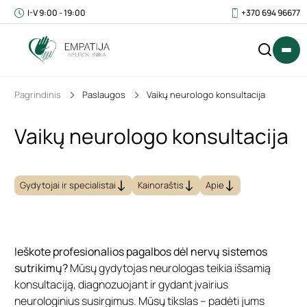
I-V 9:00 - 19:00
+370 694 96677
Pagrindinis
Paslaugos
Vaikų neurologo konsultacija
Vaikų neurologo konsultacija
IŠ
0
VISO
€
Gydytojai ir specialistai
Kainoraštis
Apie
(SU
PVM)
Ieškote profesionalios pagalbos dėl nervų sistemos
sutrikimų?
Mūsų gydytojas neurologas teikia išsamią
konsultaciją, diagnozuojant ir gydant įvairius
neurologinius susirgimus. Mūsų tikslas – padėti jums