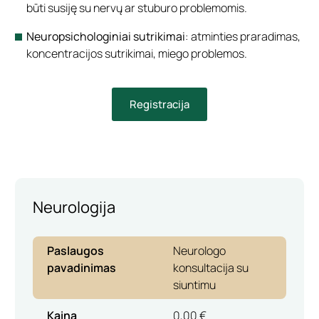
būti susiję su nervų ar stuburo problemomis.
Neuropsichologiniai sutrikimai
: atminties praradimas,
koncentracijos sutrikimai, miego problemos.
Registracija
Neurologija
Paslaugos
Neurologo
pavadinimas
konsultacija su
siuntimu
Kaina
0,00 €