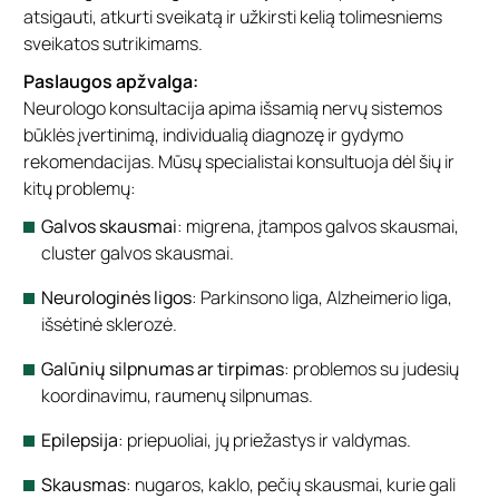
atsigauti, atkurti sveikatą ir užkirsti kelią tolimesniems
sveikatos sutrikimams.
Paslaugos apžvalga:
Neurologo konsultacija apima išsamią nervų sistemos
būklės įvertinimą, individualią diagnozę ir gydymo
rekomendacijas. Mūsų specialistai konsultuoja dėl šių ir
kitų problemų:
Galvos skausmai
: migrena, įtampos galvos skausmai,
cluster galvos skausmai.
Neurologinės ligos
: Parkinsono liga, Alzheimerio liga,
išsėtinė sklerozė.
Galūnių silpnumas ar tirpimas
: problemos su judesių
koordinavimu, raumenų silpnumas.
Epilepsija
: priepuoliai, jų priežastys ir valdymas.
Skausmas
: nugaros, kaklo, pečių skausmai, kurie gali