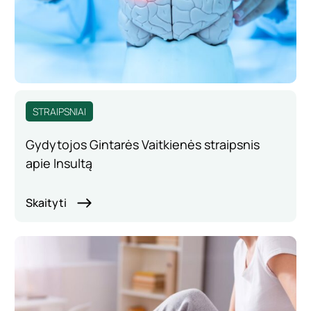
STRAIPSNIAI
Gydytojos Gintarės Vaitkienės straipsnis
apie Insultą
Skaityti