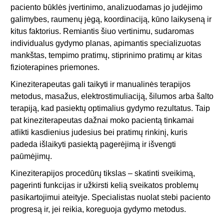
paciento būklės įvertinimo, analizuodamas jo judėjimo
galimybes, raumenų jėgą, koordinaciją, kūno laikyseną ir
kitus faktorius. Remiantis šiuo vertinimu, sudaromas
individualus gydymo planas, apimantis specializuotas
mankštas, tempimo pratimų, stiprinimo pratimų ar kitas
fizioterapines priemones.
Kineziterapeutas gali taikyti ir manualinės terapijos
metodus, masažus, elektrostimuliaciją, šilumos arba šalto
terapiją, kad pasiektų optimalius gydymo rezultatus. Taip
pat kineziterapeutas dažnai moko pacientą tinkamai
atlikti kasdienius judesius bei pratimų rinkinį, kuris
padeda išlaikyti pasiektą pagerėjimą ir išvengti
paūmėjimų.
Kineziterapijos procedūrų tikslas – skatinti sveikimą,
pagerinti funkcijas ir užkirsti kelią sveikatos problemų
pasikartojimui ateityje. Specialistas nuolat stebi paciento
progresą ir, jei reikia, koreguoja gydymo metodus.