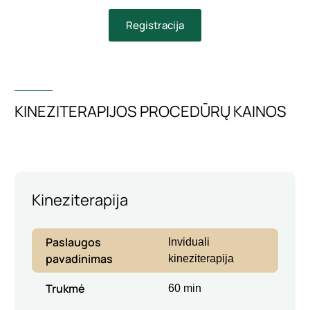
Registracija
KINEZITERAPIJOS PROCEDŪRŲ KAINOS
Kineziterapija
Paslaugos
Inviduali
pavadinimas
kineziterapija
Trukmė
60 min