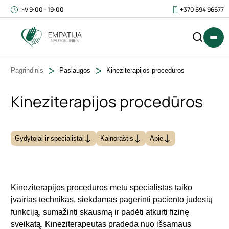
I-V 9:00 - 19:00
+370 694 96677
Pagrindinis
Paslaugos
Kineziterapijos procedūros
Kineziterapijos procedūros
IŠ
0
VISO
€
Gydytojai ir specialistai
Kainoraštis
Apie
(SU
PVM)
Kineziterapijos procedūros metu specialistas taiko
įvairias technikas, siekdamas pagerinti paciento judesių
funkciją, sumažinti skausmą ir padėti atkurti fizinę
sveikatą. Kineziterapeutas pradeda nuo išsamaus