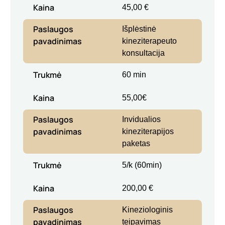
Kaina
45,00 €
Paslaugos
Išplėstinė
pavadinimas
kineziterapeuto
konsultacija
Trukmė
60 min
Kaina
55,00€
Paslaugos
Invidualios
pavadinimas
kineziterapijos
paketas
Trukmė
5/k (60min)
Kaina
200,00 €
Paslaugos
Kineziologinis
pavadinimas
teipavimas