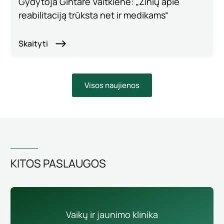
Gydytoja Gintarė Vaitkienė: „Žinių apie
reabilitaciją trūksta net ir medikams“
Skaityti
Visos naujienos
KITOS PASLAUGOS
Vaikų ir jaunimo klinika