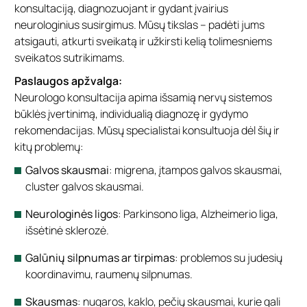
konsultaciją, diagnozuojant ir gydant įvairius
neurologinius susirgimus. Mūsų tikslas – padėti jums
atsigauti, atkurti sveikatą ir užkirsti kelią tolimesniems
sveikatos sutrikimams.
Paslaugos apžvalga:
Neurologo konsultacija apima išsamią nervų sistemos
būklės įvertinimą, individualią diagnozę ir gydymo
rekomendacijas. Mūsų specialistai konsultuoja dėl šių ir
kitų problemų:
Galvos skausmai
: migrena, įtampos galvos skausmai,
cluster galvos skausmai.
Neurologinės ligos
: Parkinsono liga, Alzheimerio liga,
išsėtinė sklerozė.
Galūnių silpnumas ar tirpimas
: problemos su judesių
koordinavimu, raumenų silpnumas.
Skausmas
: nugaros, kaklo, pečių skausmai, kurie gali