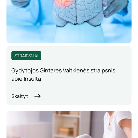
STRAIPSNIAI
Gydytojos Gintarės Vaitkienės straipsnis
apie Insultą
Skaityti