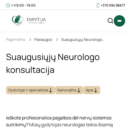
I-V 9:00 - 19:00
+370 694 96677
Pagrindinis
Paslaugos
Suaugusiųjų Neurologo
konsultacija
Suaugusiųjų Neurologo
IŠ
0
konsultacija
VISO
€
(SU
PVM)
Gydytojai ir specialistai
Kainoraštis
Apie
Ieškote profesionalios pagalbos dėl nervų sistemos
sutrikimų?
Mūsų gydytojas neurologas teikia išsamią