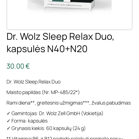
Dr. Wolz Sleep Relax Duo,
kapsulės N40+N20
30.00 €
Dr. Wolz Sleep Relax Duo
Maisto papildas (Nr. MP-485/22*)
Rami diena**, greitesnis užmigimas***, žvalus pabudimas
✓ Gamintojas: Dr. Wolz Zell GmbH (Vokietija)
✓ Forma: kapsulės
✓ Grynasis kiekis: 60 kapsulių (24 g)
** Vitaminai B6 ir B12 padeda palaikyti normalią nervų