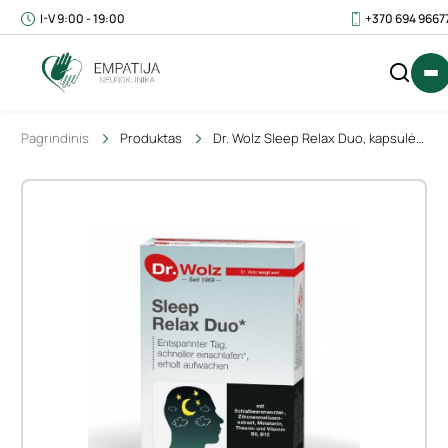
I-V 9:00 - 19:00
+370 694 9667
Pagrindinis
Produktas
Dr. Wolz Sleep Relax Duo, kapsulės
N40+N20
IŠ
VIS
(SU
PVM)