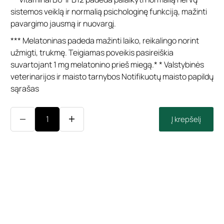
sistemos veiklą ir normalią psichologinę funkciją, mažinti
pavargimo jausmą ir nuovargį.
*** Melatoninas padeda mažinti laiko, reikalingo norint
užmigti, trukmę. Teigiamas poveikis pasireiškia
suvartojant 1 mg melatonino prieš miegą.* * Valstybinės
veterinarijos ir maisto tarnybos Notifikuotų maisto papildų
sąrašas
Į krepšelį