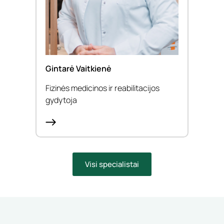
Gintarė Vaitkienė
Med.
Fizinės medicinos ir reabilitacijos
Neur
gydytoja
Visi specialistai