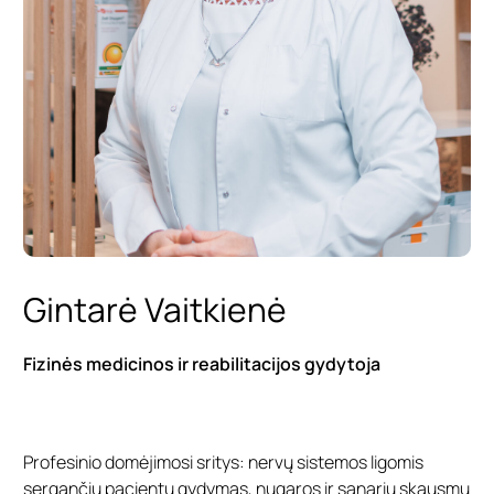
Gintarė Vaitkienė
Fizinės medicinos ir reabilitacijos gydytoja
Profesinio domėjimosi sritys: nervų sistemos ligomis
sergančių pacientų gydymas, nugaros ir sąnarių skausmų