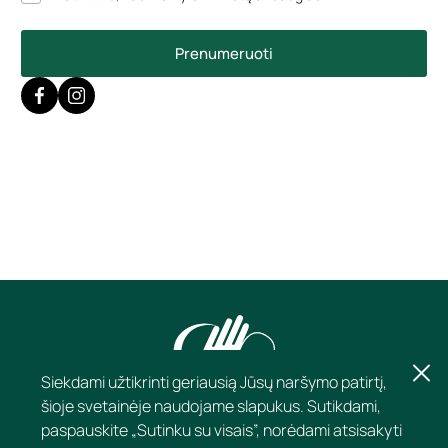
Prenumeruoti
Siekdami užtikrinti geriausią Jūsų naršymo patirtį,
šioje svetainėje naudojame slapukus. Sutikdami,
paspauskite „Sutinku su visais”, norėdami atsisakyti