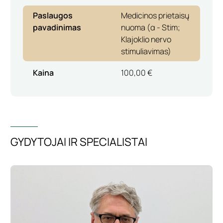
Paslaugos
Medicinos prietaisų
pavadinimas
nuoma (α - Stim;
Klajoklio nervo
stimuliavimas)
Kaina
100,00 €
GYDYTOJAI IR SPECIALISTAI