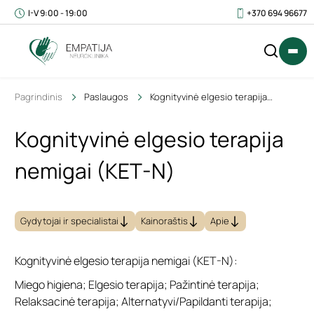
I-V 9:00 - 19:00
+370 694 96677
Pagrindinis
Paslaugos
Kognityvinė elgesio terapija
nemigai (KET-N)
Kognityvinė elgesio terapija
IŠ
0
nemigai (KET-N)
VISO
€
(SU
PVM)
Gydytojai ir specialistai
Kainoraštis
Apie
Kognityvinė elgesio terapija nemigai (KET-N):
Miego higiena; Elgesio terapija; Pažintinė terapija;
Relaksacinė terapija; Alternatyvi/Papildanti terapija;