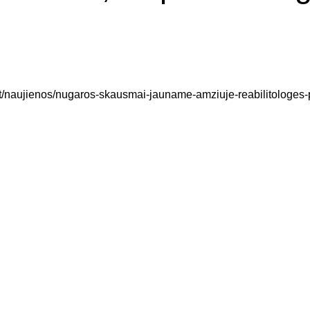
Aparatų nuoma
Galvos skausmo gydymas
t/naujienos/nugaros-skausmai-jauname-amziuje-reabilitologes-p