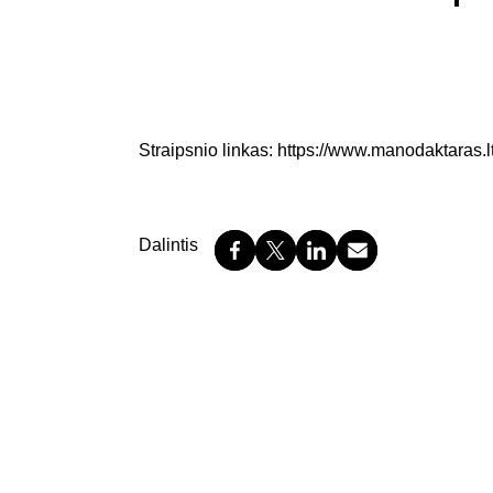
Vandenilio terapija
Intervencinės gydymo procedūros
Straipsnio linkas:
https://www.manodaktaras.l
Dalintis