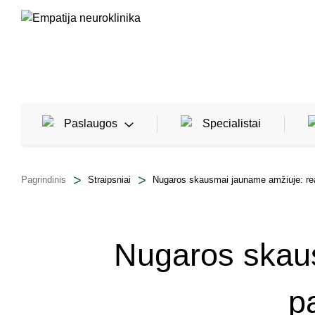
Paslaugos
Specialistai
Pagrindinis
Straipsniai
Nugaros skausmai jauname amžiuje: reabi
Neurologija
Reabilitacija
Nugaros skaus
Traumatologija, žaizdų gydymas
pa
Reumatologija