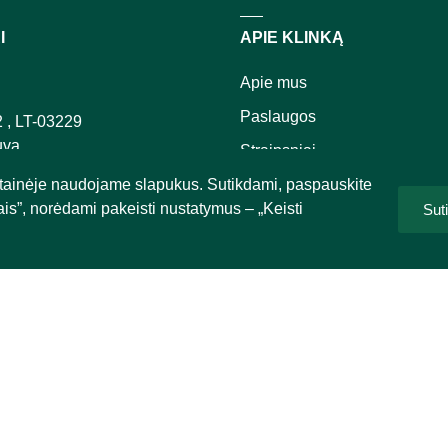
I
APIE KLINKĄ
Apie mus
Paslaugos
2 , LT-03229
uva
Straipsniai
svetainėje naudojame slapukus. Sutikdami, paspauskite
Kontaktai
ais”, norėdami pakeisti nustatymus – „Keisti
Sut
6677
D.U.K
a.lt
AB, LT83 7300 0101 4916