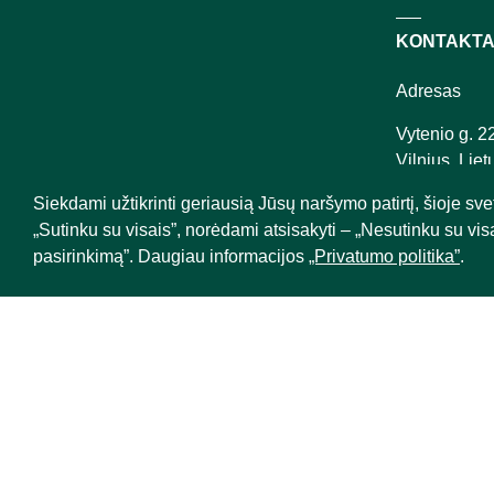
KONTAKTA
Adresas
Vytenio g. 2
Vilnius, Liet
Telefonas
Siekdami užtikrinti geriausią Jūsų naršymo patirtį, šioje 
„Sutinku su visais”, norėdami atsisakyti – „Nesutinku su vis
+370
694 9
pasirinkimą”. Daugiau informacijos
„Privatumo politika”
.
El. paštas
info@empatij
Sąskaita
„Swedbank” 
5162