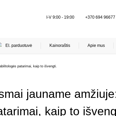
I-V 9:00 - 19:00
+370 694 96677
El. parduotuvė
Kainoraštis
Apie mus
litologės patarimai, kaip to išvengti.
Kineziterapija
Masažai
mai jauname amžiuje: 
Ergoterapija
tarimai, kaip to išveng
Dietoterapija