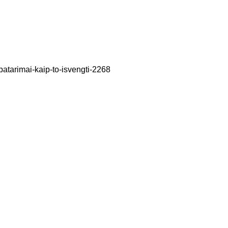
Miego klinika
Teritorinės ligonių kasos (TLK) apmokamos
paslaugos
atarimai-kaip-to-isvengti-2268