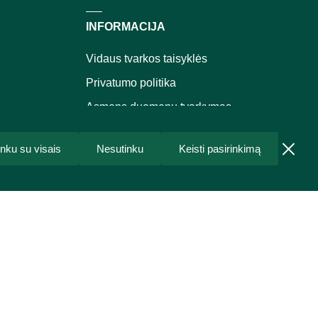
INFORMACIJA
Vidaus tvarkos taisyklės
Privatumo politika
Asmens duomenų tvarkymas
Pirkimo taisyklės ir sąlygos
inku su visais
Nesutinku
Keisti pasirinkimą